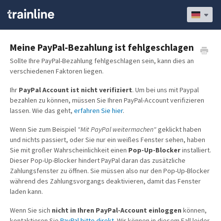
Meine PayPal-Bezahlung ist fehlgeschlagen
Sollte Ihre PayPal-Bezahlung fehlgeschlagen sein, kann dies an
verschiedenen Faktoren liegen.
Ihr
PayPal Account ist nicht verifiziert
. Um bei uns mit Paypal
bezahlen zu können, müssen Sie Ihren PayPal-Account verifizieren
lassen. Wie das geht,
erfahren Sie hier
.
Wenn Sie zum Beispiel
"Mit PayPal weitermachen"
geklickt haben
und nichts passiert, oder Sie nur ein weißes Fenster sehen, haben
Sie mit großer Wahrscheinlichkeit einen
Pop-Up-Blocker
installiert.
Dieser Pop-Up-Blocker hindert PayPal daran das zusätzliche
Zahlungsfenster zu öffnen. Sie müssen also nur den Pop-Up-Blocker
während des Zahlungsvorgangs deaktivieren, damit das Fenster
laden kann.
Wenn Sie sich
nicht in Ihren PayPal-Account einloggen
können,
kontaktieren Sie
PayPal bitte direkt
. Wir können in diesem Fall leider